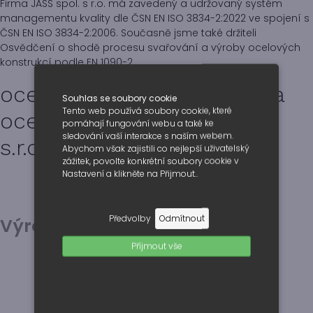
Firma JASS spol. s r.o. má zavedený a udržovaný systém
managementu kvality dle ČSN EN ISO 3834-2:2022 ve spojení s
ČSN EN ISO 3834-2:2006. Současně jsme také držiteli
Osvědčení o shodě procesu svařování a výroby ocelových
konstrukcí podle EN 1090-2.
ocelové konstrukce, výroba
Souhlas se soubory cookie
Tento web používá soubory cookie, které
ocelových konstrukcí Jass
pomáhají fungování webu a také ke
sledování vaší interakce s naším webem.
s.r.o.
Abychom však zajistili co nejlepší uživatelský
zážitek, povolte konkrétní soubory cookie v
Nastavení a klikněte na Přijmout..
Předvolby
Odmítnout
Výrobní závod Otnice
Příjmout vše