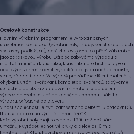
Ocelové konstrukce
Hlavním výrobním programem je výroba nosných
stavebních konstrukcí (výrobní haly, sklady, konstrukce střech,
vestavby podlaží, aj.), které zhotovujeme dle přání zákazníka
jako zakázkovou výrobu. Dále se zabýváme výrobou a
montáží menších konstrukcí, konstrukcí pro technologie a
ocelových zámečnických výrobků, jako jsou např. schodiště,
vrata, zábradlí apod. Ve výrobě provádíme dělení materiálu,
ohýbání, vrtání, svařování, kompletaci svařenců, zabýváme
se technologickým zpracováním materiálů od dělení
výchozího materiálu až po konečnou podobu finálního
výrobku, případně polotovaru.
V naší společnosti je nyní zaměstnáno celkem 15 pracovníků,
kteří se podílejí na výrobě a montáži OK.
Naše výrobní haly mají rozsah asi 1.200 m2, což nám
umožňuje vyrábět jednotlivé prvky o délce až 16 m a
hmotnosti až 8 tun. Povrchovou úpravu vyrobených dílců