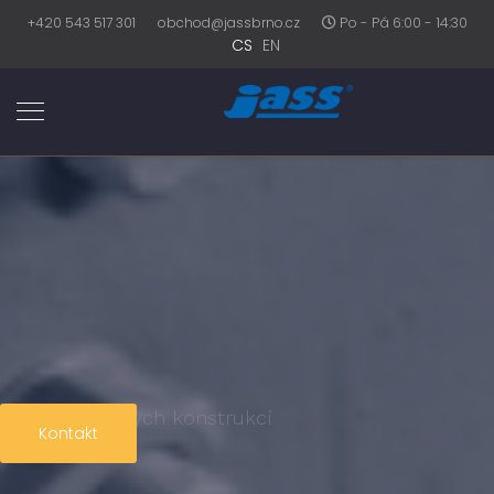
+420 543 517 301
obchod@jassbrno.cz
Po - Pá 6:00 - 14:30
CS
EN
Výroba ocelových konstrukcí
Kontakt