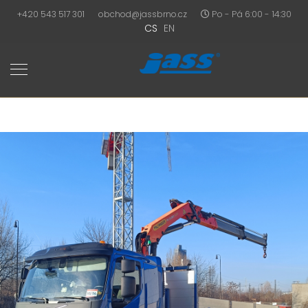
+420 543 517 301
obchod@jassbrno.cz
Po - Pá 6:00 - 14:30
CS
EN