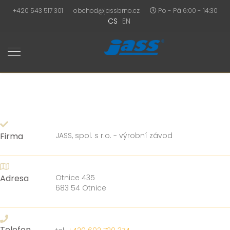
+420 543 517 301
obchod@jassbrno.cz
Po - Pá 6:00 - 14:30
CS
EN
Firma
JASS, spol. s r.o. - výrobní závod
Adresa
Otnice 435
683 54 Otnice
Telefon