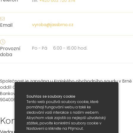
tel:
+420 602 720 374
Email
vyroba@jassbrno.cz
Provozní
Po - Pá 6:00 - 16:00 hod.
doba
Společnost je zapsána u Krajského obchodního soudu v Brně
oddíl C, vložka 7864, ze dne 2.11.1992
Bankovní spojení: KOMERČNÍ BANKA - Brno město č.ú.
Souhlas se soubory cookie
90400621/0100
Tento web používá soubory cookie, které
pomáhají fungování webu a také ke
sledování vaší interakce s naším webem.
Kontakty
Abychom však zajistili co nejlepší uživatelský
zážitek, povolte konkrétní soubory cookie v
Nastavení a klikněte na Přijmout..
Vedoucí výroby