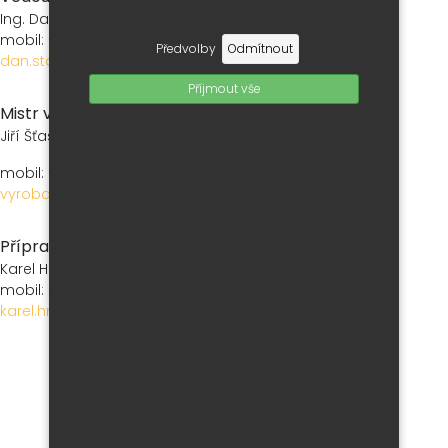
Ing. Dan Starý
mobil: +420 606 750 223
Předvolby
Odmítnout
dan.stary@jassbrno.cz
Příjmout vše
Mistr výroby
Jiří Šťastný
mobil: +420 602 720 374
vyroba@jassbrno.cz
Příprava výroby
Karel Hnízdil
mobil: +420 607 082 033
karel.hnizdil@jassbrno.cz